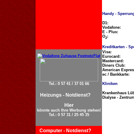
Handy - Sperrun
D1:
Vodafone:
E - Plus:
O
:
2
Kreditkarten - S
Visa:
Eurocard:
Mastercard:
Diners Club:
American Expres
ec / Bankkarte:
Tel.: 0 57 41 / 37 01 66
Kliniken
Krankenhaus Lü
Heizungs - Notdienst?
Dialyse - Zentru
Hier
könnte auch Ihre Werbung stehen!
Tel.: 0 57 31 / 25 45 35
Computer - Notdienst?