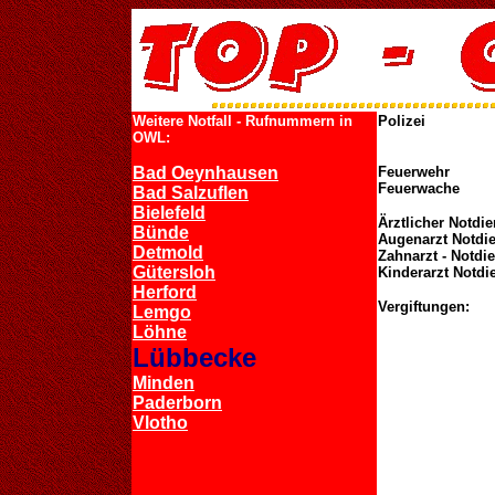
Weitere Notfall - Rufnummern in
Polizei
OWL:
Bad Oeynhausen
Feuerwehr
Feuerwache
Bad Salzuflen
Bielefeld
Ärztlicher Notdie
Bünde
Augenarzt Notdi
Detmold
Zahnarzt - Notdi
Gütersloh
Kinderarzt Notdi
Herford
Vergiftungen:
Lemgo
Löhne
Lübbecke
Minden
Paderborn
Vlotho