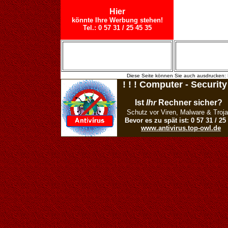
Hier
könnte Ihre Werbung stehen!
Tel.: 0 57 31 / 25 45 35
Diese Seite können Sie auch ausdrucken: 
! ! ! Computer - Security 
Ist
Ihr
Rechner sicher?
Schutz vor Viren, Malware & Troja
Bevor es zu spät ist: 0 57 31 / 25
www.antivirus.top-owl.de