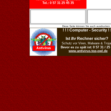
Tel.: 0 57 31 25 45 35
Diese Seite können Sie auch ausdrucken: 
! ! ! Computer - Security ! !
Ist
Ihr
Rechner sicher?
Schutz vor Viren, Malware & Troja
Bevor es zu spät ist: 0 57 31 / 25
www.antivirus.top-owl.de