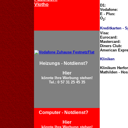
Vlotho
D1:
Vodafone:
E - Plus:
O
:
2
Kreditkarten - 
Visa:
Eurocard:
Mastercard:
Diners Club:
American Expre
Kliniken
Heizungs - Notdienst?
Klinikum Herfo
Mathilden - Hos
Hier
könnte Ihre Werbung stehen!
Tel.: 0 57 31 25 45 35
Computer - Notdienst?
Hier
könnte Ihre Werbung stehen!