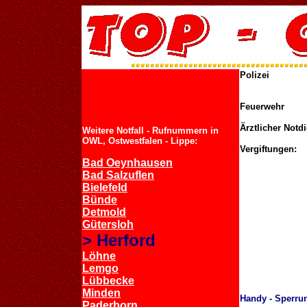
Polizei
Feuerwehr
Ärztlicher Notd
Weitere Notfall - Rufnummern in
OWL, Ostwestfalen - Lippe:
Vergiftungen:
Bad Oeynhausen
Bad Salzuflen
Bielefeld
Bünde
Detmold
Gütersloh
> Herford
Löhne
Lemgo
Lübbecke
Minden
Handy - Sperru
Paderborn