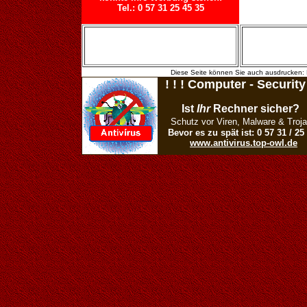
Tel.: 0 57 31 25 45 35
Diese Seite können Sie auch ausdrucken: 
! ! ! Computer - Security 
Ist
Ihr
Rechner sicher?
Schutz vor Viren, Malware & Troja
Bevor es zu spät ist: 0 57 31 / 25
www.antivirus.top-owl.de