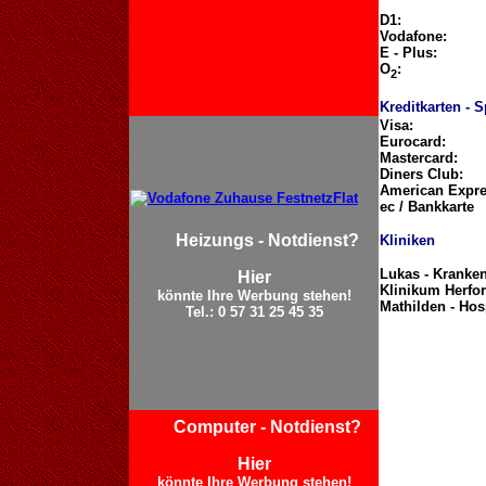
D1:
Vodafone:
E - Plus:
O
:
2
Kreditkarten - 
Visa:
Eurocard:
Mastercard:
Diners Club:
American Expre
ec / Bankkarte
Heizungs - Notdienst?
Kliniken
Lukas - Kranke
Hier
Klinikum Herfo
könnte Ihre Werbung stehen!
Mathilden - Hos
Tel.: 0 57 31 25 45 35
Computer - Notdienst?
Hier
könnte Ihre Werbung stehen!