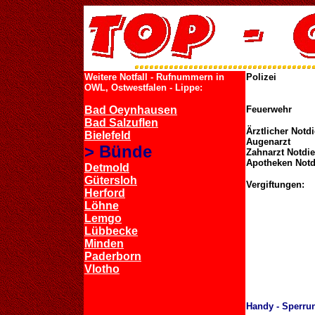
Weitere Notfall - Rufnummern in
Polizei
OWL, Ostwestfalen - Lippe:
Bad Oeynhausen
Feuerwehr
Bad Salzuflen
Ärztlicher Notd
Bielefeld
Augenarzt
> Bünde
Zahnarzt Notdie
Apotheken Notd
Detmold
Gütersloh
Vergiftungen:
Herford
Löhne
Lemgo
Lübbecke
Minden
Paderborn
Vlotho
Handy - Sperru