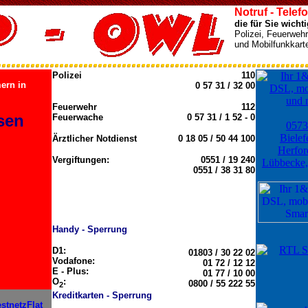
Notruf - Tel
die für Sie wicht
Polizei, Feuerwehr,
und Mobilfunkkarte
Polizei
110
ern in
0 57 31 / 32 00
Feuerwehr
112
sen
Feuerwache
0 57 31 / 1 52 - 0
Ärztlicher Notdienst
0 18 05 / 50 44 100
Vergiftungen:
0551 / 19 240
0551 / 38 31 80
Handy - Sperrung
D1:
01803 / 30 22 02
Vodafone:
01 72 / 12 12
E - Plus:
01 77 / 10 00
O
:
0800 / 55 222 55
2
Kreditkarten - Sperrung