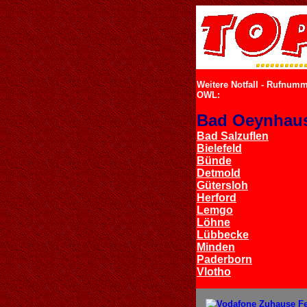
Weitere Notfall - Rufnumm
OWL:
Bad Oeynhau
Bad Salzuflen
Bielefeld
Bünde
Detmold
Gütersloh
Herford
Lemgo
Löhne
Lübbecke
Minden
Paderborn
Vlotho