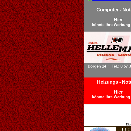
Computer - Not
Hier
könnte Ihre Werbung 
.
Dörgen 14
Tel.: 0 57 3
Heizungs - Not
Hier
könnte Ihre Werbung 
Die
! ! 