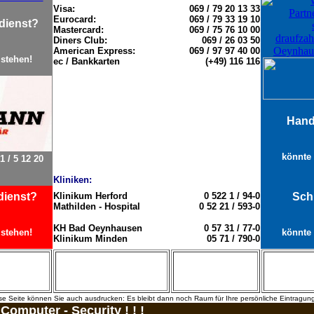
Visa:
069 / 79 20 13 33
Eurocard:
069 / 79 33 19 10
dienst?
Mastercard:
069 / 75 76 10 00
Diners Club:
069 / 26 03 50
American Express:
069 / 97 97 40 00
stehen!
ec / Bankkarten
(+49) 116 116
Hand
könnte 
1 / 5 12 20
Kliniken:
dienst?
Klinikum Herford
0 522 1 / 94-0
Sch
Mathilden - Hospital
0 52 21 / 593-0
KH Bad Oeynhausen
0 57 31 / 77-0
stehen!
könnte 
Klinikum Minden
05 71 / 790-0
se Seite können Sie auch ausdrucken: Es bleibt dann noch Raum für Ihre persönliche Eintragun
! Computer - Security ! ! !