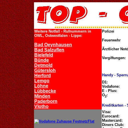
Weitere Notfall - Rufnummern in
Polizei
OWL, Ostwestfalen - Lippe:
Feuerwehr
Bad Oeynhausen
Ärztlicher Not
Bad Salzuflen
Bielefeld
Vergiftungen:
Bünde
Detmold
Gütersloh
Handy - Sperr
Herford
Lemgo
D1:
Löhne
Vodafone:
Lübbecke
E - Plus:
O
:
Minden
2
Paderborn
Kreditkarten -
Vlotho
Visa:
Eurocard:
Mastercard:
Diners Club: